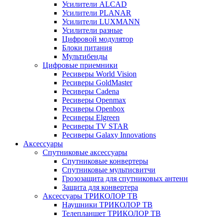
Усилители ALCAD
Усилители PLANAR
Усилители LUXMANN
Усилители разные
Цифровой модулятор
Блоки питания
Мультибенды
Цифровые приемники
Ресиверы World Vision
Ресиверы GoldMaster
Ресиверы Cadena
Ресиверы Openmax
Ресиверы Openbox
Ресиверы Elgreen
Ресиверы TV STAR
Ресиверы Galaxy Innovations
Аксессуары
Спутниковые аксессуары
Спутниковые конвертеры
Спутниковые мультисвитчи
Грозозащита для спутниковых антенн
Защита для конвертера
Аксессуары ТРИКОЛОР ТВ
Наушники ТРИКОЛОР ТВ
Телепланшет ТРИКОЛОР ТВ