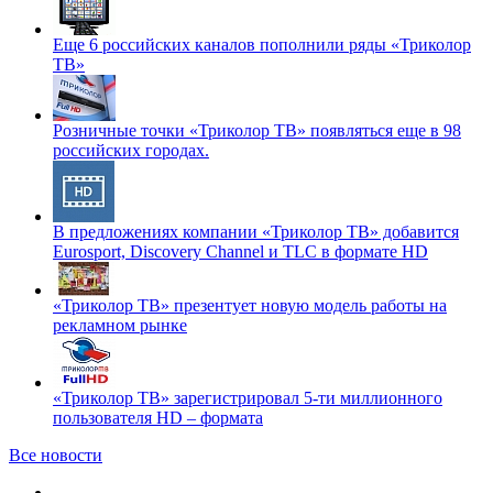
Еще 6 российских каналов пополнили ряды «Триколор
ТВ»
Розничные точки «Триколор ТВ» появляться еще в 98
российских городах.
В предложениях компании «Триколор ТВ» добавится
Eurosport, Discovery Channel и TLC в формате HD
«Триколор ТВ» презентует новую модель работы на
рекламном рынке
«Триколор ТВ» зарегистрировал 5-ти миллионного
пользователя HD – формата
Все новости