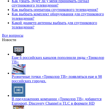
Как узнать, будет ли у меня принимать сигнал
спутникового телевидения?
Как выбрать оператора спутникового телевидения?
Как выбрать комплект оборудования для спутникового
телевидения?
Какой диаметр антенны выбрать для спутникового
телевидения?
Все вопросы
Новости
Еще 6 российских каналов пополнили ряды «Триколор
ТВ»
Розничные точки «Триколор ТВ» появляться еще в 98
российских городах.
В предложениях компании «Триколор ТВ» добавится
Eurosport, Discovery Channel и TLC в формате HD