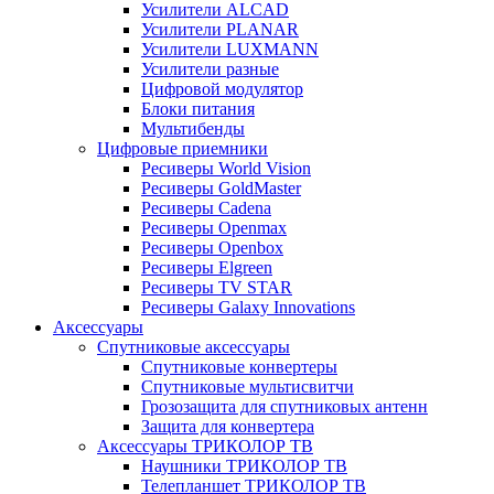
Усилители ALCAD
Усилители PLANAR
Усилители LUXMANN
Усилители разные
Цифровой модулятор
Блоки питания
Мультибенды
Цифровые приемники
Ресиверы World Vision
Ресиверы GoldMaster
Ресиверы Cadena
Ресиверы Openmax
Ресиверы Openbox
Ресиверы Elgreen
Ресиверы TV STAR
Ресиверы Galaxy Innovations
Аксессуары
Спутниковые аксессуары
Спутниковые конвертеры
Спутниковые мультисвитчи
Грозозащита для спутниковых антенн
Защита для конвертера
Аксессуары ТРИКОЛОР ТВ
Наушники ТРИКОЛОР ТВ
Телепланшет ТРИКОЛОР ТВ