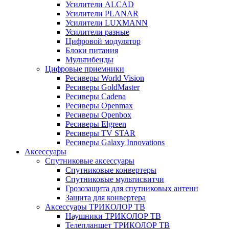
Усилители ALCAD
Усилители PLANAR
Усилители LUXMANN
Усилители разные
Цифровой модулятор
Блоки питания
Мультибенды
Цифровые приемники
Ресиверы World Vision
Ресиверы GoldMaster
Ресиверы Cadena
Ресиверы Openmax
Ресиверы Openbox
Ресиверы Elgreen
Ресиверы TV STAR
Ресиверы Galaxy Innovations
Аксессуары
Спутниковые аксессуары
Спутниковые конвертеры
Спутниковые мультисвитчи
Грозозащита для спутниковых антенн
Защита для конвертера
Аксессуары ТРИКОЛОР ТВ
Наушники ТРИКОЛОР ТВ
Телепланшет ТРИКОЛОР ТВ