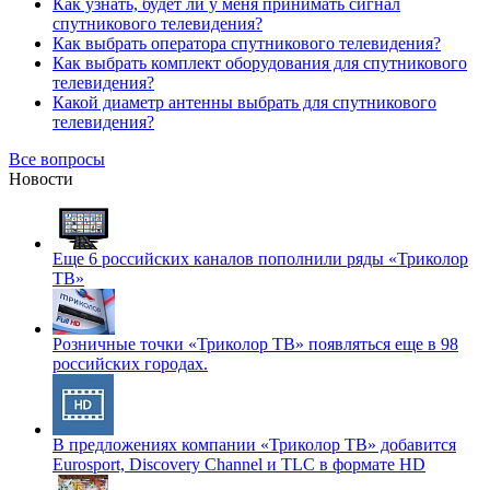
Как узнать, будет ли у меня принимать сигнал
спутникового телевидения?
Как выбрать оператора спутникового телевидения?
Как выбрать комплект оборудования для спутникового
телевидения?
Какой диаметр антенны выбрать для спутникового
телевидения?
Все вопросы
Новости
Еще 6 российских каналов пополнили ряды «Триколор
ТВ»
Розничные точки «Триколор ТВ» появляться еще в 98
российских городах.
В предложениях компании «Триколор ТВ» добавится
Eurosport, Discovery Channel и TLC в формате HD