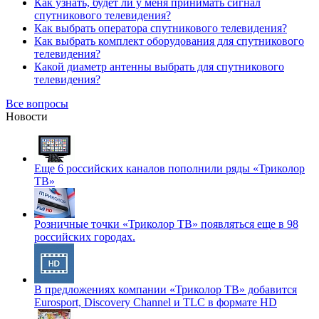
Как узнать, будет ли у меня принимать сигнал
спутникового телевидения?
Как выбрать оператора спутникового телевидения?
Как выбрать комплект оборудования для спутникового
телевидения?
Какой диаметр антенны выбрать для спутникового
телевидения?
Все вопросы
Новости
Еще 6 российских каналов пополнили ряды «Триколор
ТВ»
Розничные точки «Триколор ТВ» появляться еще в 98
российских городах.
В предложениях компании «Триколор ТВ» добавится
Eurosport, Discovery Channel и TLC в формате HD