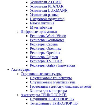
Усилители ALCAD
Усилители PLANAR
Усилители LUXMANN
Усилители разные
Цифровой модулятор
Блоки питания
Мультибенды
Цифровые приемники
Ресиверы World Vision
Ресиверы GoldMaster
Ресиверы Cadena
Ресиверы Openmax
Ресиверы Openbox
Ресиверы Elgreen
Ресиверы TV STAR
Ресиверы Galaxy Innovations
Аксессуары
Спутниковые аксессуары
Спутниковые конвертеры
Спутниковые мультисвитчи
Грозозащита для спутниковых антенн
Защита для конвертера
Аксессуары ТРИКОЛОР ТВ
Наушники ТРИКОЛОР ТВ
Телепланшет ТРИКОЛОР ТВ