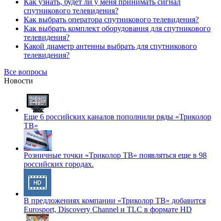
Как узнать, будет ли у меня принимать сигнал
спутникового телевидения?
Как выбрать оператора спутникового телевидения?
Как выбрать комплект оборудования для спутникового
телевидения?
Какой диаметр антенны выбрать для спутникового
телевидения?
Все вопросы
Новости
Еще 6 российских каналов пополнили ряды «Триколор
ТВ»
Розничные точки «Триколор ТВ» появляться еще в 98
российских городах.
В предложениях компании «Триколор ТВ» добавится
Eurosport, Discovery Channel и TLC в формате HD