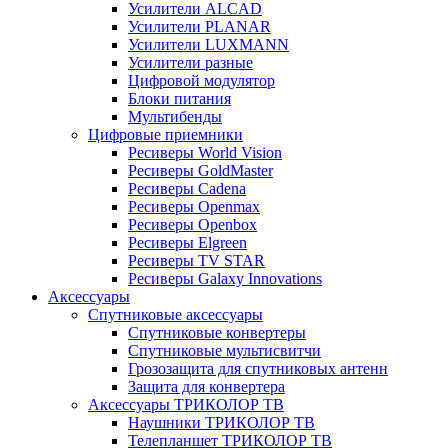
Усилители ALCAD
Усилители PLANAR
Усилители LUXMANN
Усилители разные
Цифровой модулятор
Блоки питания
Мультибенды
Цифровые приемники
Ресиверы World Vision
Ресиверы GoldMaster
Ресиверы Cadena
Ресиверы Openmax
Ресиверы Openbox
Ресиверы Elgreen
Ресиверы TV STAR
Ресиверы Galaxy Innovations
Аксессуары
Спутниковые аксессуары
Спутниковые конвертеры
Спутниковые мультисвитчи
Грозозащита для спутниковых антенн
Защита для конвертера
Аксессуары ТРИКОЛОР ТВ
Наушники ТРИКОЛОР ТВ
Телепланшет ТРИКОЛОР ТВ