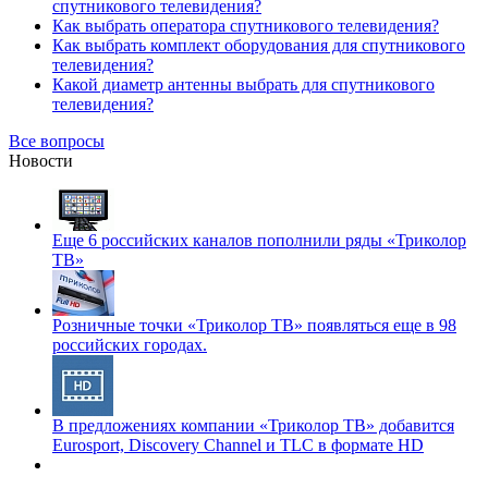
спутникового телевидения?
Как выбрать оператора спутникового телевидения?
Как выбрать комплект оборудования для спутникового
телевидения?
Какой диаметр антенны выбрать для спутникового
телевидения?
Все вопросы
Новости
Еще 6 российских каналов пополнили ряды «Триколор
ТВ»
Розничные точки «Триколор ТВ» появляться еще в 98
российских городах.
В предложениях компании «Триколор ТВ» добавится
Eurosport, Discovery Channel и TLC в формате HD