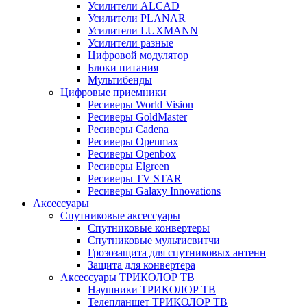
Усилители ALCAD
Усилители PLANAR
Усилители LUXMANN
Усилители разные
Цифровой модулятор
Блоки питания
Мультибенды
Цифровые приемники
Ресиверы World Vision
Ресиверы GoldMaster
Ресиверы Cadena
Ресиверы Openmax
Ресиверы Openbox
Ресиверы Elgreen
Ресиверы TV STAR
Ресиверы Galaxy Innovations
Аксессуары
Спутниковые аксессуары
Спутниковые конвертеры
Спутниковые мультисвитчи
Грозозащита для спутниковых антенн
Защита для конвертера
Аксессуары ТРИКОЛОР ТВ
Наушники ТРИКОЛОР ТВ
Телепланшет ТРИКОЛОР ТВ