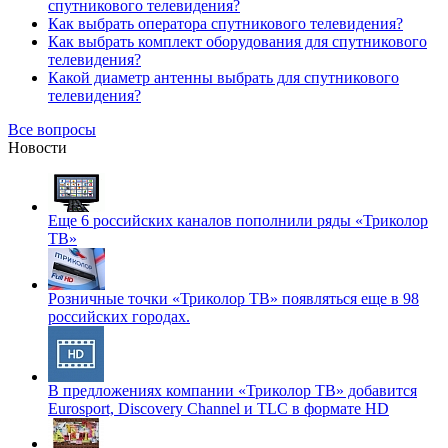
спутникового телевидения?
Как выбрать оператора спутникового телевидения?
Как выбрать комплект оборудования для спутникового
телевидения?
Какой диаметр антенны выбрать для спутникового
телевидения?
Все вопросы
Новости
Еще 6 российских каналов пополнили ряды «Триколор
ТВ»
Розничные точки «Триколор ТВ» появляться еще в 98
российских городах.
В предложениях компании «Триколор ТВ» добавится
Eurosport, Discovery Channel и TLC в формате HD