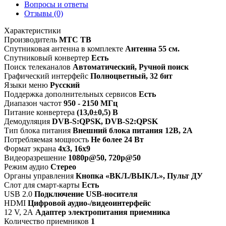
Вопросы и ответы
Отзывы
(0)
Характеристики
Производитель
МТС ТВ
Спутниковая антенна в комплекте
Антенна 55 см.
Спутниковый конвертер
Есть
Поиск телеканалов
Автоматический, Ручной поиск
Графический интерфейс
Полноцветный, 32 бит
Языки меню
Русский
Поддержка дополнительных сервисов
Есть
Диапазон частот
950 - 2150 МГц
Питание конвертера
(13,0±0,5) B
Демодуляция
DVB-S:QPSK, DVB-S2:QPSK
Тип блока питания
Внешний блока питания 12В, 2А
Потребляемая мощность
Не более 24 Вт
Формат экрана
4х3, 16х9
Видеоразрешение
1080p@50, 720p@50
Режим аудио
Стерео
Органы управления
Кнопка «ВКЛ./ВЫКЛ.», Пульт ДУ
Слот для смарт-карты
Есть
USB 2.0
Подключение USB-носителя
HDMI
Цифровой аудио-/видеоинтерфейс
12 V, 2А
Адаптер электропитания приемника
Количество приемников
1