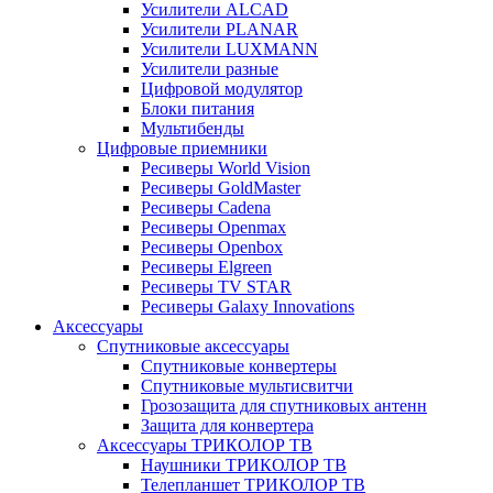
Усилители ALCAD
Усилители PLANAR
Усилители LUXMANN
Усилители разные
Цифровой модулятор
Блоки питания
Мультибенды
Цифровые приемники
Ресиверы World Vision
Ресиверы GoldMaster
Ресиверы Cadena
Ресиверы Openmax
Ресиверы Openbox
Ресиверы Elgreen
Ресиверы TV STAR
Ресиверы Galaxy Innovations
Аксессуары
Спутниковые аксессуары
Спутниковые конвертеры
Спутниковые мультисвитчи
Грозозащита для спутниковых антенн
Защита для конвертера
Аксессуары ТРИКОЛОР ТВ
Наушники ТРИКОЛОР ТВ
Телепланшет ТРИКОЛОР ТВ