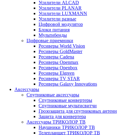
Усилители ALCAD
Усилители PLANAR
Усилители LUXMANN
Усилители разные
Цифровой модулятор
Блоки питания
Мультибенды
Цифровые приемники
Ресиверы World Vision
Ресиверы GoldMaster
Ресиверы Cadena
Ресиверы Openmax
Ресиверы Openbox
Ресиверы Elgreen
Ресиверы TV STAR
Ресиверы Galaxy Innovations
Аксессуары
Спутниковые аксессуары
Спутниковые конвертеры
Спутниковые мультисвитчи
Грозозащита для спутниковых антенн
Защита для конвертера
Аксессуары ТРИКОЛОР ТВ
Наушники ТРИКОЛОР ТВ
Телепланшет ТРИКОЛОР ТВ