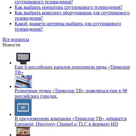
спутникового телевидения?
Как выбрать оператора спутникового телевидения?
Как выбрать комплект оборудования для спутникового
телевидения?
Какой диаметр антенны выбрать для спутникового
телевидения?
Все вопросы
Новости
Еще 6 российских каналов пополнили ряды «Триколор
ТВ»
Розничные точки «Триколор ТВ» появляться еще в 98
российских городах.
В предложениях компании «Триколор ТВ» добавится
Eurosport, Discovery Channel и TLC в формате HD