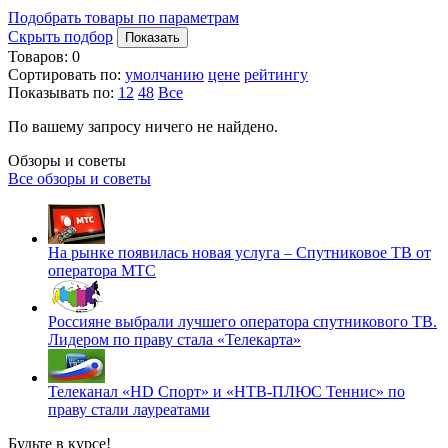
Подобрать товары по параметрам
Скрыть подбор
Показать
Товаров:
0
Сортировать по:
умолчанию
цене
рейтингу
Показывать по:
12
48
Все
По вашему запросу ничего не найдено.
Обзоры и советы
Все обзоры и советы
На рынке появилась новая услуга – Спутниковое ТВ от
оператора МТС
Россияне выбрали лучшего оператора спутникового ТВ.
Лидером по праву стала «Телекарта»
Телеканал «HD Спорт» и «НТВ-ПЛЮС Теннис» по
праву стали лауреатами
Будьте в курсе!