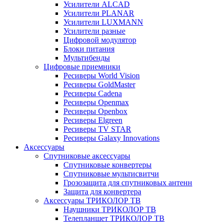
Усилители ALCAD
Усилители PLANAR
Усилители LUXMANN
Усилители разные
Цифровой модулятор
Блоки питания
Мультибенды
Цифровые приемники
Ресиверы World Vision
Ресиверы GoldMaster
Ресиверы Cadena
Ресиверы Openmax
Ресиверы Openbox
Ресиверы Elgreen
Ресиверы TV STAR
Ресиверы Galaxy Innovations
Аксессуары
Спутниковые аксессуары
Спутниковые конвертеры
Спутниковые мультисвитчи
Грозозащита для спутниковых антенн
Защита для конвертера
Аксессуары ТРИКОЛОР ТВ
Наушники ТРИКОЛОР ТВ
Телепланшет ТРИКОЛОР ТВ