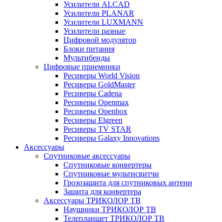
Усилители ALCAD
Усилители PLANAR
Усилители LUXMANN
Усилители разные
Цифровой модулятор
Блоки питания
Мультибенды
Цифровые приемники
Ресиверы World Vision
Ресиверы GoldMaster
Ресиверы Cadena
Ресиверы Openmax
Ресиверы Openbox
Ресиверы Elgreen
Ресиверы TV STAR
Ресиверы Galaxy Innovations
Аксессуары
Спутниковые аксессуары
Спутниковые конвертеры
Спутниковые мультисвитчи
Грозозащита для спутниковых антенн
Защита для конвертера
Аксессуары ТРИКОЛОР ТВ
Наушники ТРИКОЛОР ТВ
Телепланшет ТРИКОЛОР ТВ