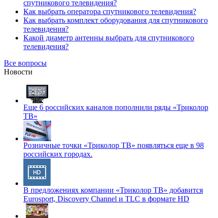
спутникового телевидения?
Как выбрать оператора спутникового телевидения?
Как выбрать комплект оборудования для спутникового
телевидения?
Какой диаметр антенны выбрать для спутникового
телевидения?
Все вопросы
Новости
Еще 6 российских каналов пополнили ряды «Триколор
ТВ»
Розничные точки «Триколор ТВ» появляться еще в 98
российских городах.
В предложениях компании «Триколор ТВ» добавится
Eurosport, Discovery Channel и TLC в формате HD