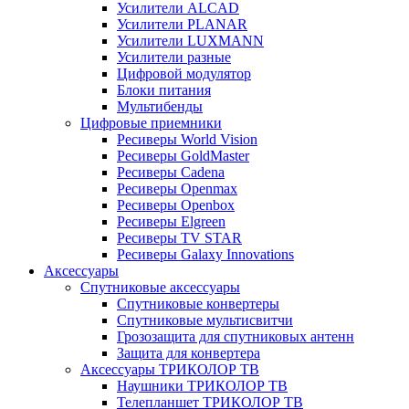
Усилители ALCAD
Усилители PLANAR
Усилители LUXMANN
Усилители разные
Цифровой модулятор
Блоки питания
Мультибенды
Цифровые приемники
Ресиверы World Vision
Ресиверы GoldMaster
Ресиверы Cadena
Ресиверы Openmax
Ресиверы Openbox
Ресиверы Elgreen
Ресиверы TV STAR
Ресиверы Galaxy Innovations
Аксессуары
Спутниковые аксессуары
Спутниковые конвертеры
Спутниковые мультисвитчи
Грозозащита для спутниковых антенн
Защита для конвертера
Аксессуары ТРИКОЛОР ТВ
Наушники ТРИКОЛОР ТВ
Телепланшет ТРИКОЛОР ТВ