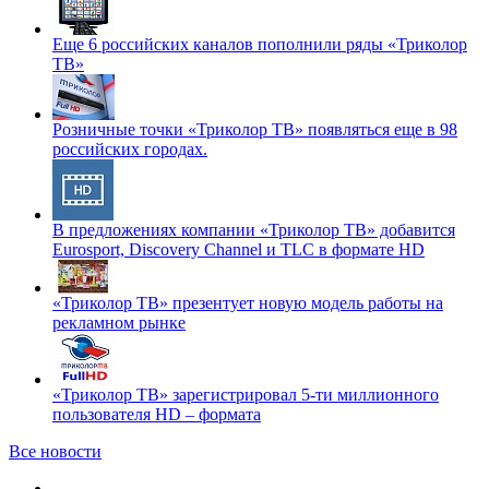
Еще 6 российских каналов пополнили ряды «Триколор
ТВ»
Розничные точки «Триколор ТВ» появляться еще в 98
российских городах.
В предложениях компании «Триколор ТВ» добавится
Eurosport, Discovery Channel и TLC в формате HD
«Триколор ТВ» презентует новую модель работы на
рекламном рынке
«Триколор ТВ» зарегистрировал 5-ти миллионного
пользователя HD – формата
Все новости