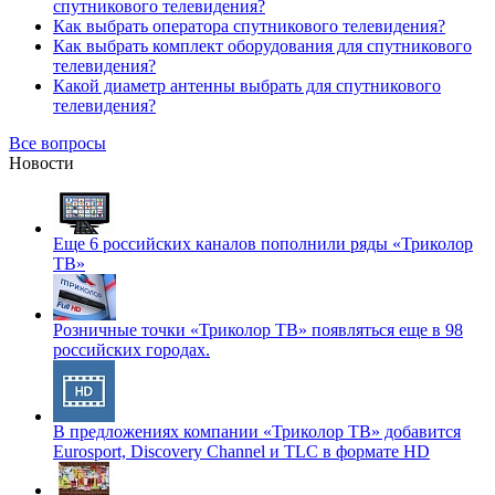
спутникового телевидения?
Как выбрать оператора спутникового телевидения?
Как выбрать комплект оборудования для спутникового
телевидения?
Какой диаметр антенны выбрать для спутникового
телевидения?
Все вопросы
Новости
Еще 6 российских каналов пополнили ряды «Триколор
ТВ»
Розничные точки «Триколор ТВ» появляться еще в 98
российских городах.
В предложениях компании «Триколор ТВ» добавится
Eurosport, Discovery Channel и TLC в формате HD