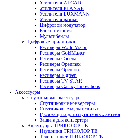
Усилители ALCAD
Усилители PLANAR
Усилители LUXMANN
Усилители разные
Цифровой модулятор
Блоки питания
Мультибенды
Цифровые приемники
Ресиверы World Vision
Ресиверы GoldMaster
Ресиверы Cadena
Ресиверы Openmax
Ресиверы Openbox
Ресиверы Elgreen
Ресиверы TV STAR
Ресиверы Galaxy Innovations
Аксессуары
Спутниковые аксессуары
Спутниковые конвертеры
Спутниковые мультисвитчи
Грозозащита для спутниковых антенн
Защита для конвертера
Аксессуары ТРИКОЛОР ТВ
Наушники ТРИКОЛОР ТВ
Телепланшет ТРИКОЛОР ТВ