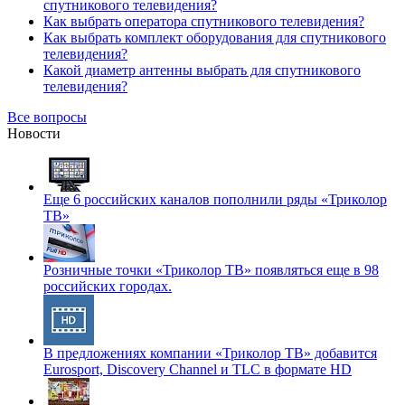
спутникового телевидения?
Как выбрать оператора спутникового телевидения?
Как выбрать комплект оборудования для спутникового
телевидения?
Какой диаметр антенны выбрать для спутникового
телевидения?
Все вопросы
Новости
Еще 6 российских каналов пополнили ряды «Триколор
ТВ»
Розничные точки «Триколор ТВ» появляться еще в 98
российских городах.
В предложениях компании «Триколор ТВ» добавится
Eurosport, Discovery Channel и TLC в формате HD