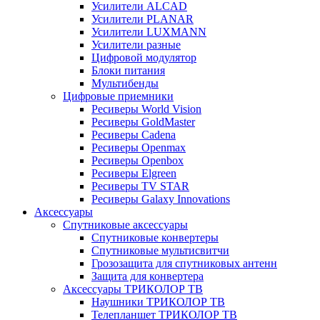
Усилители ALCAD
Усилители PLANAR
Усилители LUXMANN
Усилители разные
Цифровой модулятор
Блоки питания
Мультибенды
Цифровые приемники
Ресиверы World Vision
Ресиверы GoldMaster
Ресиверы Cadena
Ресиверы Openmax
Ресиверы Openbox
Ресиверы Elgreen
Ресиверы TV STAR
Ресиверы Galaxy Innovations
Аксессуары
Спутниковые аксессуары
Спутниковые конвертеры
Спутниковые мультисвитчи
Грозозащита для спутниковых антенн
Защита для конвертера
Аксессуары ТРИКОЛОР ТВ
Наушники ТРИКОЛОР ТВ
Телепланшет ТРИКОЛОР ТВ