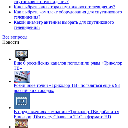
спутникового телевидения?
Как выбрать оператора спутникового телевидения?
Как выбрать комплект оборудования для спутникового
телевидения?
Какой диаметр антенны выбрать для спутникового
телевидения?
Все вопросы
Новости
Еще 6 российских каналов пополнили ряды «Триколор
ТВ»
Розничные точки «Триколор ТВ» появляться еще в 98
российских городах.
В предложениях компании «Триколор ТВ» добавится
Eurosport, Discovery Channel и TLC в формате HD