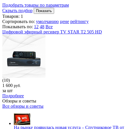
Подобрать товары по параметрам
Скрыть подбор
Показать
Товаров:
1
Сортировать по:
умолчанию
цене
рейтингу
Показывать по:
12
48
Все
Цифровой эфирный ресивер TV STAR T2 505 HD
(10)
1 600
руб.
за шт
Подробнее
Обзоры и советы
Все обзоры и советы
На рынке появилась новая услуга – Спутниковое ТВ от