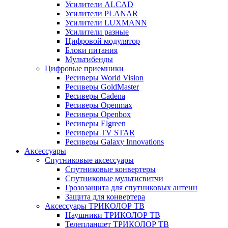
Усилители ALCAD
Усилители PLANAR
Усилители LUXMANN
Усилители разные
Цифровой модулятор
Блоки питания
Мультибенды
Цифровые приемники
Ресиверы World Vision
Ресиверы GoldMaster
Ресиверы Cadena
Ресиверы Openmax
Ресиверы Openbox
Ресиверы Elgreen
Ресиверы TV STAR
Ресиверы Galaxy Innovations
Аксессуары
Спутниковые аксессуары
Спутниковые конвертеры
Спутниковые мультисвитчи
Грозозащита для спутниковых антенн
Защита для конвертера
Аксессуары ТРИКОЛОР ТВ
Наушники ТРИКОЛОР ТВ
Телепланшет ТРИКОЛОР ТВ