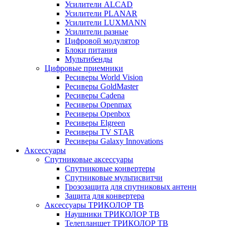
Усилители ALCAD
Усилители PLANAR
Усилители LUXMANN
Усилители разные
Цифровой модулятор
Блоки питания
Мультибенды
Цифровые приемники
Ресиверы World Vision
Ресиверы GoldMaster
Ресиверы Cadena
Ресиверы Openmax
Ресиверы Openbox
Ресиверы Elgreen
Ресиверы TV STAR
Ресиверы Galaxy Innovations
Аксессуары
Спутниковые аксессуары
Спутниковые конвертеры
Спутниковые мультисвитчи
Грозозащита для спутниковых антенн
Защита для конвертера
Аксессуары ТРИКОЛОР ТВ
Наушники ТРИКОЛОР ТВ
Телепланшет ТРИКОЛОР ТВ