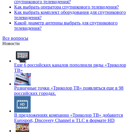
спутникового телевидения?
Как выбрать оператора спутникового телевидения?
Как выбрать комплект оборудования для спутникового
телевидения?
Какой диаметр антенны выбрать для спутникового
телевидения?
Все вопросы
Новости
Еще 6 российских каналов пополнили ряды «Триколор
ТВ»
Розничные точки «Триколор ТВ» появляться еще в 98
российских городах.
В предложениях компании «Триколор ТВ» добавится
Eurosport, Discovery Channel и TLC в формате HD