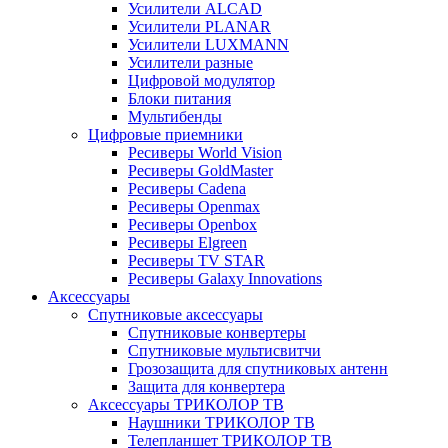
Усилители ALCAD
Усилители PLANAR
Усилители LUXMANN
Усилители разные
Цифровой модулятор
Блоки питания
Мультибенды
Цифровые приемники
Ресиверы World Vision
Ресиверы GoldMaster
Ресиверы Cadena
Ресиверы Openmax
Ресиверы Openbox
Ресиверы Elgreen
Ресиверы TV STAR
Ресиверы Galaxy Innovations
Аксессуары
Спутниковые аксессуары
Спутниковые конвертеры
Спутниковые мультисвитчи
Грозозащита для спутниковых антенн
Защита для конвертера
Аксессуары ТРИКОЛОР ТВ
Наушники ТРИКОЛОР ТВ
Телепланшет ТРИКОЛОР ТВ