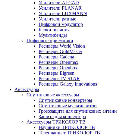
Усилители ALCAD
Усилители PLANAR
Усилители LUXMANN
Усилители разные
Цифровой модулятор
Блоки питания
Мультибенды
Цифровые приемники
Ресиверы World Vision
Ресиверы GoldMaster
Ресиверы Cadena
Ресиверы Openmax
Ресиверы Openbox
Ресиверы Elgreen
Ресиверы TV STAR
Ресиверы Galaxy Innovations
Аксессуары
Спутниковые аксессуары
Спутниковые конвертеры
Спутниковые мультисвитчи
Грозозащита для спутниковых антенн
Защита для конвертера
Аксессуары ТРИКОЛОР ТВ
Наушники ТРИКОЛОР ТВ
Телепланшет ТРИКОЛОР ТВ