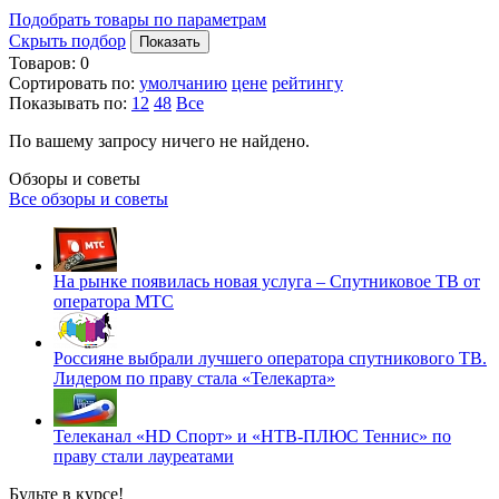
Подобрать товары по параметрам
Скрыть подбор
Показать
Товаров:
0
Сортировать по:
умолчанию
цене
рейтингу
Показывать по:
12
48
Все
По вашему запросу ничего не найдено.
Обзоры и советы
Все обзоры и советы
На рынке появилась новая услуга – Спутниковое ТВ от
оператора МТС
Россияне выбрали лучшего оператора спутникового ТВ.
Лидером по праву стала «Телекарта»
Телеканал «HD Спорт» и «НТВ-ПЛЮС Теннис» по
праву стали лауреатами
Будьте в курсе!