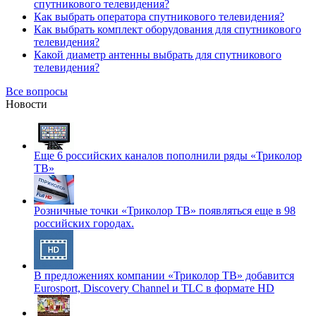
спутникового телевидения?
Как выбрать оператора спутникового телевидения?
Как выбрать комплект оборудования для спутникового
телевидения?
Какой диаметр антенны выбрать для спутникового
телевидения?
Все вопросы
Новости
Еще 6 российских каналов пополнили ряды «Триколор
ТВ»
Розничные точки «Триколор ТВ» появляться еще в 98
российских городах.
В предложениях компании «Триколор ТВ» добавится
Eurosport, Discovery Channel и TLC в формате HD