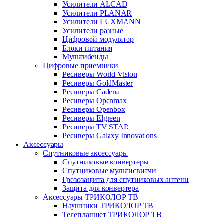
Усилители ALCAD
Усилители PLANAR
Усилители LUXMANN
Усилители разные
Цифровой модулятор
Блоки питания
Мультибенды
Цифровые приемники
Ресиверы World Vision
Ресиверы GoldMaster
Ресиверы Cadena
Ресиверы Openmax
Ресиверы Openbox
Ресиверы Elgreen
Ресиверы TV STAR
Ресиверы Galaxy Innovations
Аксессуары
Спутниковые аксессуары
Спутниковые конвертеры
Спутниковые мультисвитчи
Грозозащита для спутниковых антенн
Защита для конвертера
Аксессуары ТРИКОЛОР ТВ
Наушники ТРИКОЛОР ТВ
Телепланшет ТРИКОЛОР ТВ