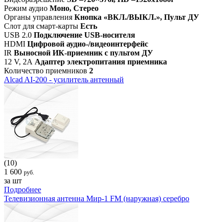
Режим аудио
Моно, Стерео
Органы управления
Кнопка «ВКЛ./ВЫКЛ.», Пульт ДУ
Слот для смарт-карты
Есть
USB 2.0
Подключение USB-носителя
HDMI
Цифровой аудио-/видеоинтерфейс
IR
Выносной ИК-приемник с пультом ДУ
12 V, 2А
Адаптер электропитания приемника
Количество приемников
2
Alcad AI-200 - усилитель антенный
(10)
1 600
руб.
за шт
Подробнее
Телевизионная антенна Мир-1 FM (наружная) серебро