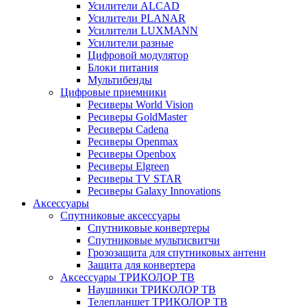
Усилители ALCAD
Усилители PLANAR
Усилители LUXMANN
Усилители разные
Цифровой модулятор
Блоки питания
Мультибенды
Цифровые приемники
Ресиверы World Vision
Ресиверы GoldMaster
Ресиверы Cadena
Ресиверы Openmax
Ресиверы Openbox
Ресиверы Elgreen
Ресиверы TV STAR
Ресиверы Galaxy Innovations
Аксессуары
Спутниковые аксессуары
Спутниковые конвертеры
Спутниковые мультисвитчи
Грозозащита для спутниковых антенн
Защита для конвертера
Аксессуары ТРИКОЛОР ТВ
Наушники ТРИКОЛОР ТВ
Телепланшет ТРИКОЛОР ТВ