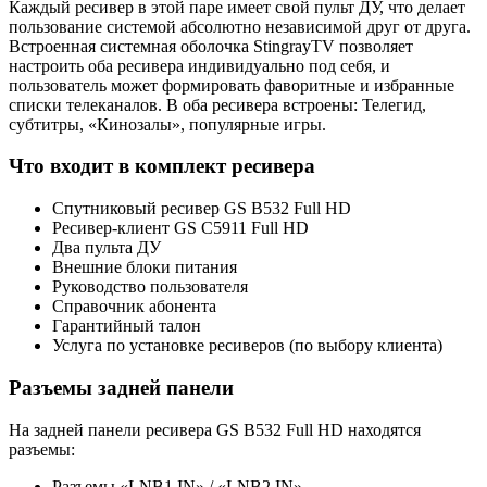
Каждый ресивер в этой паре имеет свой пульт ДУ, что делает
пользование системой абсолютно независимой друг от друга.
Встроенная системная оболочка StingrayTV позволяет
настроить оба ресивера индивидуально под себя, и
пользователь может формировать фаворитные и избранные
списки телеканалов. В оба ресивера встроены: Телегид,
субтитры, «Кинозалы», популярные игры.
Что входит в комплект ресивера
Спутниковый ресивер GS B532 Full HD
Ресивер-клиент GS C5911 Full HD
Два пульта ДУ
Внешние блоки питания
Руководство пользователя
Справочник абонента
Гарантийный талон
Услуга по установке ресиверов (по выбору клиента)
Разъемы задней панели
На задней панели ресивера GS B532 Full HD находятся
разъемы:
Разъемы «LNB1 IN» / «LNB2 IN»