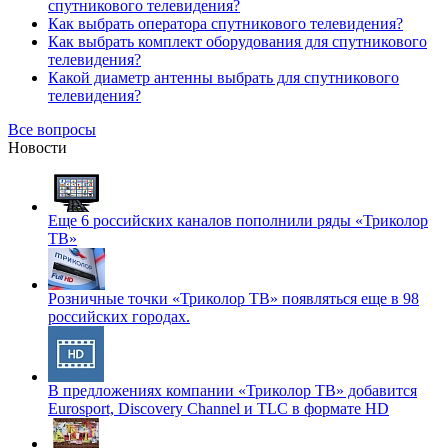
спутникового телевидения?
Как выбрать оператора спутникового телевидения?
Как выбрать комплект оборудования для спутникового
телевидения?
Какой диаметр антенны выбрать для спутникового
телевидения?
Все вопросы
Новости
Еще 6 российских каналов пополнили ряды «Триколор
ТВ»
Розничные точки «Триколор ТВ» появляться еще в 98
российских городах.
В предложениях компании «Триколор ТВ» добавится
Eurosport, Discovery Channel и TLC в формате HD