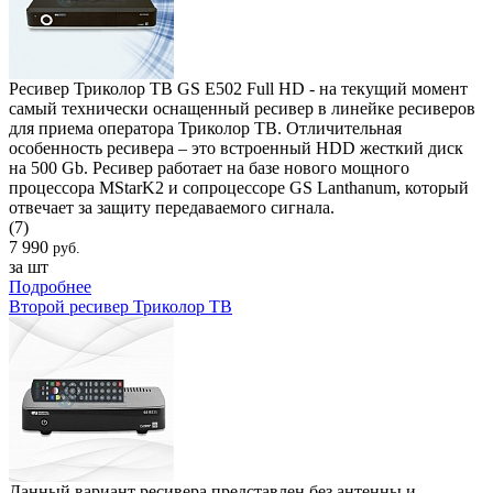
Ресивер Триколор ТВ GS Е502 Full HD - на текущий момент
самый технически оснащенный ресивер в линейке ресиверов
для приема оператора Триколор ТВ. Отличительная
особенность ресивера – это встроенный HDD жесткий диск
на 500 Gb. Ресивер работает на базе нового мощного
процессора MStarK2 и сопроцессоре GS Lanthanum, который
отвечает за защиту передаваемого сигнала.
(7)
7 990
руб.
за шт
Подробнее
Второй ресивер Триколор ТВ
Данный вариант ресивера представлен без антенны и