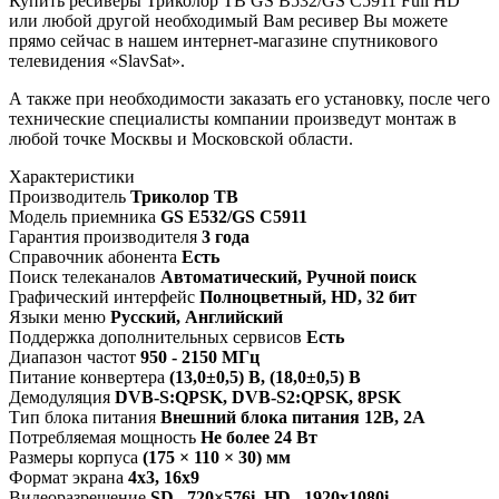
Купить ресиверы Триколор ТВ GS B532/GS C5911 Full HD
или любой другой необходимый Вам ресивер Вы можете
прямо сейчас в нашем интернет-магазине спутникового
телевидения «SlavSat».
А также при необходимости заказать его установку, после чего
технические специалисты компании произведут монтаж в
любой точке Москвы и Московской области.
Характеристики
Производитель
Триколор ТВ
Модель приемника
GS E532/GS C5911
Гарантия производителя
3 года
Справочник абонента
Есть
Поиск телеканалов
Автоматический, Ручной поиск
Графический интерфейс
Полноцветный, HD, 32 бит
Языки меню
Русский, Английский
Поддержка дополнительных сервисов
Есть
Диапазон частот
950 - 2150 МГц
Питание конвертера
(13,0±0,5) B, (18,0±0,5) B
Демодуляция
DVB-S:QPSK, DVB-S2:QPSK, 8PSK
Тип блока питания
Внешний блока питания 12В, 2А
Потребляемая мощность
Не более 24 Вт
Размеры корпуса
(175 × 110 × 30) мм
Формат экрана
4х3, 16х9
Видеоразрешение
SD –720×576i, HD –1920x1080i