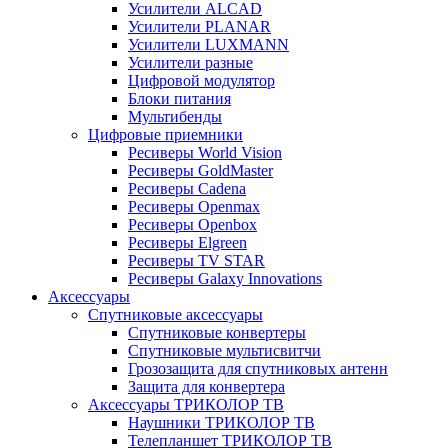
Усилители ALCAD
Усилители PLANAR
Усилители LUXMANN
Усилители разные
Цифровой модулятор
Блоки питания
Мультибенды
Цифровые приемники
Ресиверы World Vision
Ресиверы GoldMaster
Ресиверы Cadena
Ресиверы Openmax
Ресиверы Openbox
Ресиверы Elgreen
Ресиверы TV STAR
Ресиверы Galaxy Innovations
Аксессуары
Спутниковые аксессуары
Спутниковые конвертеры
Спутниковые мультисвитчи
Грозозащита для спутниковых антенн
Защита для конвертера
Аксессуары ТРИКОЛОР ТВ
Наушники ТРИКОЛОР ТВ
Телепланшет ТРИКОЛОР ТВ