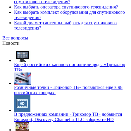
спутникового телевидения?
Как выбрать оператора спутникового телевидения?
Как выбрать комплект оборудования для спутникового
телевидения?
Какой диаметр антенны выбрать для спутникового
телевидения?
Все вопросы
Новости
Еще 6 российских каналов пополнили ряды «Триколор
ТВ»
Розничные точки «Триколор ТВ» появляться еще в 98
российских городах.
В предложениях компании «Триколор ТВ» добавится
Eurosport, Discovery Channel и TLC в формате HD