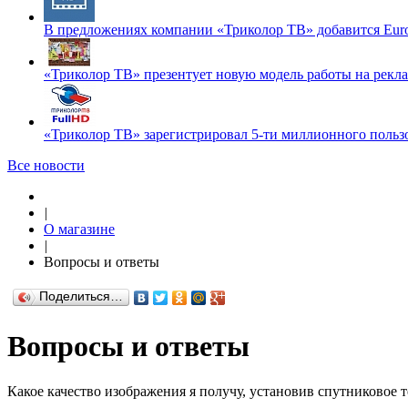
В предложениях компании «Триколор ТВ» добавится Euros
«Триколор ТВ» презентует новую модель работы на рекл
«Триколор ТВ» зарегистрировал 5-ти миллионного польз
Все новости
|
О магазине
|
Вопросы и ответы
Поделиться…
Вопросы и ответы
Какое качество изображения я получу, установив спутниковое 