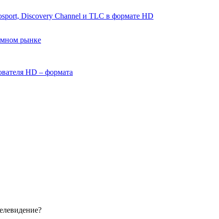
port, Discovery Channel и TLC в формате HD
амном рынке
ователя HD – формата
телевидение?