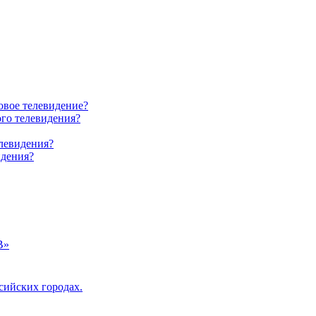
овое телевидение?
ого телевидения?
елевидения?
идения?
В»
сийских городах.