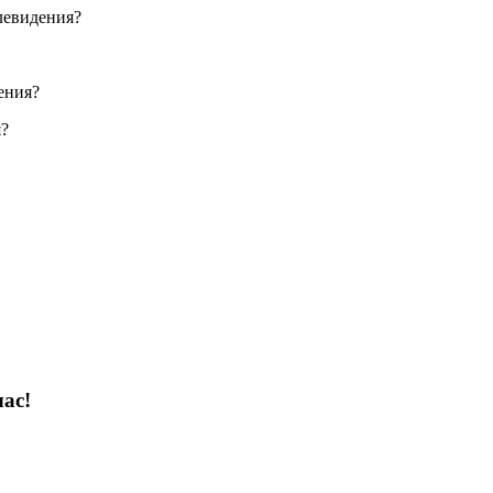
елевидения?
ения?
я?
ас!