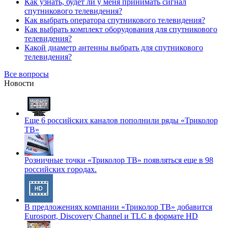
Как узнать, будет ли у меня принимать сигнал
спутникового телевидения?
Как выбрать оператора спутникового телевидения?
Как выбрать комплект оборудования для спутникового
телевидения?
Какой диаметр антенны выбрать для спутникового
телевидения?
Все вопросы
Новости
Еще 6 российских каналов пополнили ряды «Триколор
ТВ»
Розничные точки «Триколор ТВ» появляться еще в 98
российских городах.
В предложениях компании «Триколор ТВ» добавится
Eurosport, Discovery Channel и TLC в формате HD