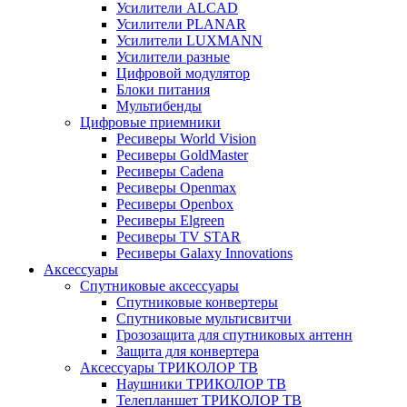
Усилители ALCAD
Усилители PLANAR
Усилители LUXMANN
Усилители разные
Цифровой модулятор
Блоки питания
Мультибенды
Цифровые приемники
Ресиверы World Vision
Ресиверы GoldMaster
Ресиверы Cadena
Ресиверы Openmax
Ресиверы Openbox
Ресиверы Elgreen
Ресиверы TV STAR
Ресиверы Galaxy Innovations
Аксессуары
Спутниковые аксессуары
Спутниковые конвертеры
Спутниковые мультисвитчи
Грозозащита для спутниковых антенн
Защита для конвертера
Аксессуары ТРИКОЛОР ТВ
Наушники ТРИКОЛОР ТВ
Телепланшет ТРИКОЛОР ТВ