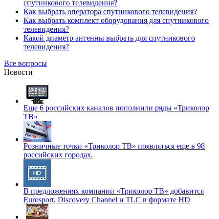
спутникового телевидения?
Как выбрать оператора спутникового телевидения?
Как выбрать комплект оборудования для спутникового
телевидения?
Какой диаметр антенны выбрать для спутникового
телевидения?
Все вопросы
Новости
Еще 6 российских каналов пополнили ряды «Триколор
ТВ»
Розничные точки «Триколор ТВ» появляться еще в 98
российских городах.
В предложениях компании «Триколор ТВ» добавится
Eurosport, Discovery Channel и TLC в формате HD