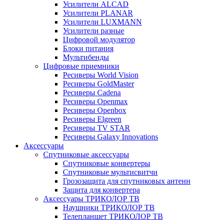
Усилители ALCAD
Усилители PLANAR
Усилители LUXMANN
Усилители разные
Цифровой модулятор
Блоки питания
Мультибенды
Цифровые приемники
Ресиверы World Vision
Ресиверы GoldMaster
Ресиверы Cadena
Ресиверы Openmax
Ресиверы Openbox
Ресиверы Elgreen
Ресиверы TV STAR
Ресиверы Galaxy Innovations
Аксессуары
Спутниковые аксессуары
Спутниковые конвертеры
Спутниковые мультисвитчи
Грозозащита для спутниковых антенн
Защита для конвертера
Аксессуары ТРИКОЛОР ТВ
Наушники ТРИКОЛОР ТВ
Телепланшет ТРИКОЛОР ТВ