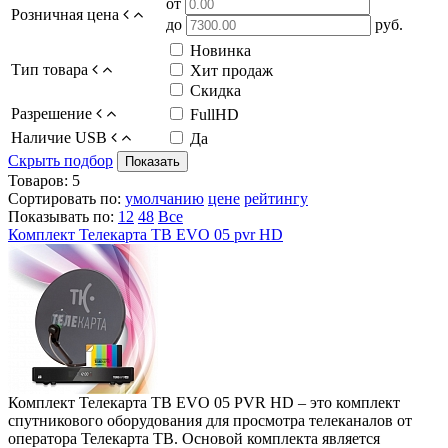
от
Розничная цена
до
руб.
Новинка
Тип товара
Хит продаж
Скидка
Разрешение
FullHD
Наличие USB
Да
Скрыть подбор
Показать
Товаров:
5
Сортировать по:
умолчанию
цене
рейтингу
Показывать по:
12
48
Все
Комплект Телекарта ТВ EVO 05 pvr HD
Комплект Телекарта ТВ EVO 05 PVR HD – это комплект
спутникового оборудования для просмотра телеканалов от
оператора Телекарта ТВ. Основой комплекта является