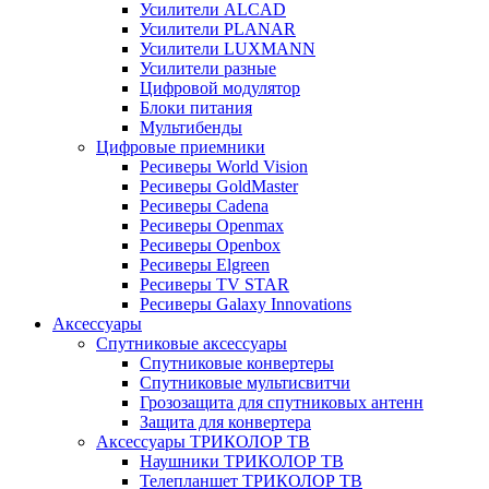
Усилители ALCAD
Усилители PLANAR
Усилители LUXMANN
Усилители разные
Цифровой модулятор
Блоки питания
Мультибенды
Цифровые приемники
Ресиверы World Vision
Ресиверы GoldMaster
Ресиверы Cadena
Ресиверы Openmax
Ресиверы Openbox
Ресиверы Elgreen
Ресиверы TV STAR
Ресиверы Galaxy Innovations
Аксессуары
Спутниковые аксессуары
Спутниковые конвертеры
Спутниковые мультисвитчи
Грозозащита для спутниковых антенн
Защита для конвертера
Аксессуары ТРИКОЛОР ТВ
Наушники ТРИКОЛОР ТВ
Телепланшет ТРИКОЛОР ТВ