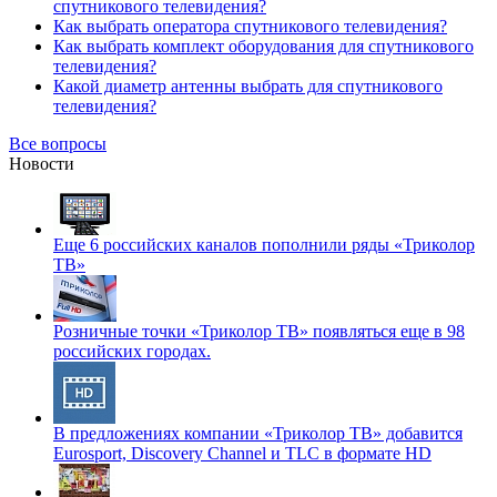
спутникового телевидения?
Как выбрать оператора спутникового телевидения?
Как выбрать комплект оборудования для спутникового
телевидения?
Какой диаметр антенны выбрать для спутникового
телевидения?
Все вопросы
Новости
Еще 6 российских каналов пополнили ряды «Триколор
ТВ»
Розничные точки «Триколор ТВ» появляться еще в 98
российских городах.
В предложениях компании «Триколор ТВ» добавится
Eurosport, Discovery Channel и TLC в формате HD