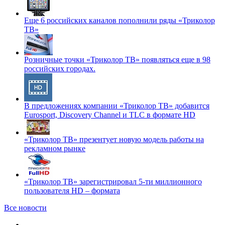
Еще 6 российских каналов пополнили ряды «Триколор
ТВ»
Розничные точки «Триколор ТВ» появляться еще в 98
российских городах.
В предложениях компании «Триколор ТВ» добавится
Eurosport, Discovery Channel и TLC в формате HD
«Триколор ТВ» презентует новую модель работы на
рекламном рынке
«Триколор ТВ» зарегистрировал 5-ти миллионного
пользователя HD – формата
Все новости