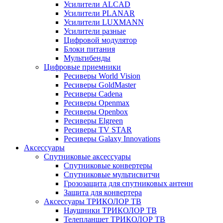
Усилители ALCAD
Усилители PLANAR
Усилители LUXMANN
Усилители разные
Цифровой модулятор
Блоки питания
Мультибенды
Цифровые приемники
Ресиверы World Vision
Ресиверы GoldMaster
Ресиверы Cadena
Ресиверы Openmax
Ресиверы Openbox
Ресиверы Elgreen
Ресиверы TV STAR
Ресиверы Galaxy Innovations
Аксессуары
Спутниковые аксессуары
Спутниковые конвертеры
Спутниковые мультисвитчи
Грозозащита для спутниковых антенн
Защита для конвертера
Аксессуары ТРИКОЛОР ТВ
Наушники ТРИКОЛОР ТВ
Телепланшет ТРИКОЛОР ТВ