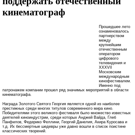
поддержать отечественный
кинематограф
Прошедшее лето
ознаменовалось
партнерством
между
крупнейшим
отечественным
оператором
цифрового
телевидения и
XXXVII
Московским
международным
кинофестивалем.
Именно под
патронажем компании прошел ряд значимых мероприятий в области
кинематографа.
Награда Золотого Святого Георгия является одной из наиболее
престижных среди многих титулов современного мира кино.
Победителями этого великого фестиваля было множество известных
деятелей киноиндустрии, среди которых Анджей Вайда, Глеб
Панфилов, Федерико Феллини, Георгий Данелия, Акира Куросава и
т.д. Их бессмертные шедевры уже давно вошли в список поистине
классических творений.