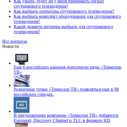
Как узнать, будет ли у меня принимать сигнал
спутникового телевидения?
Как выбрать оператора спутникового телевидения?
Как выбрать комплект оборудования для спутникового
телевидения?
Какой диаметр антенны выбрать для спутникового
телевидения?
Все вопросы
Новости
Еще 6 российских каналов пополнили ряды «Триколор
ТВ»
Розничные точки «Триколор ТВ» появляться еще в 98
российских городах.
В предложениях компании «Триколор ТВ» добавится
Eurosport, Discovery Channel и TLC в формате HD