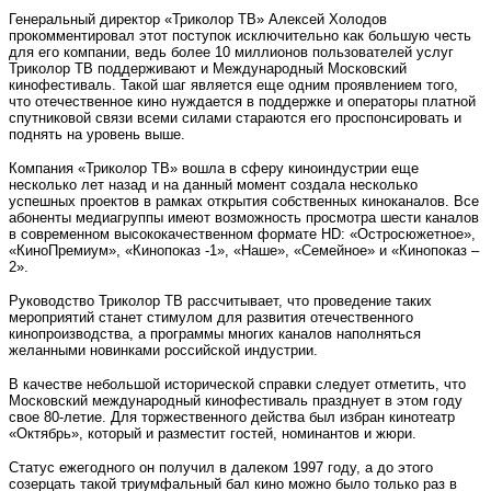
Генеральный директор «Триколор ТВ» Алексей Холодов
прокомментировал этот поступок исключительно как большую честь
для его компании, ведь более 10 миллионов пользователей услуг
Триколор ТВ поддерживают и Международный Московский
кинофестиваль. Такой шаг является еще одним проявлением того,
что отечественное кино нуждается в поддержке и операторы платной
спутниковой связи всеми силами стараются его проспонсировать и
поднять на уровень выше.
Компания «Триколор ТВ» вошла в сферу киноиндустрии еще
несколько лет назад и на данный момент создала несколько
успешных проектов в рамках открытия собственных киноканалов. Все
абоненты медиагруппы имеют возможность просмотра шести каналов
в современном высококачественном формате
HD
: «Остросюжетное»,
«КиноПремиум», «Кинопоказ -1», «Наше», «Семейное» и «Кинопоказ –
2».
Руководство Триколор ТВ рассчитывает, что проведение таких
мероприятий станет стимулом для развития отечественного
кинопроизводства, а программы многих каналов наполняться
желанными новинками российской индустрии.
В качестве небольшой исторической справки следует отметить, что
Московский международный кинофестиваль празднует в этом году
свое 80-летие. Для торжественного действа был избран кинотеатр
«Октябрь», который и разместит гостей, номинантов и жюри.
Статус ежегодного он получил в далеком 1997 году, а до этого
созерцать такой триумфальный бал кино можно было только раз в