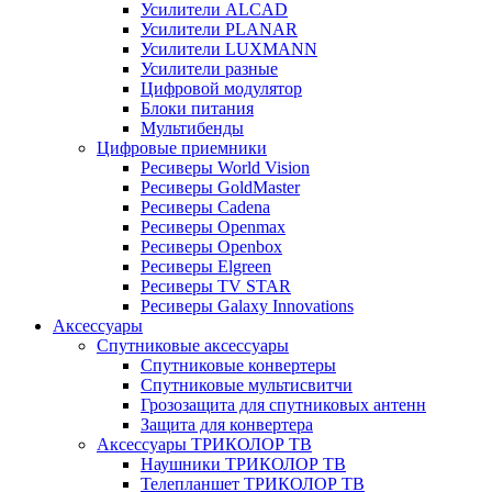
Усилители ALCAD
Усилители PLANAR
Усилители LUXMANN
Усилители разные
Цифровой модулятор
Блоки питания
Мультибенды
Цифровые приемники
Ресиверы World Vision
Ресиверы GoldMaster
Ресиверы Cadena
Ресиверы Openmax
Ресиверы Openbox
Ресиверы Elgreen
Ресиверы TV STAR
Ресиверы Galaxy Innovations
Аксессуары
Спутниковые аксессуары
Спутниковые конвертеры
Спутниковые мультисвитчи
Грозозащита для спутниковых антенн
Защита для конвертера
Аксессуары ТРИКОЛОР ТВ
Наушники ТРИКОЛОР ТВ
Телепланшет ТРИКОЛОР ТВ