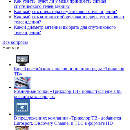
Как узнать, будет ли у меня принимать сигнал
спутникового телевидения?
Как выбрать оператора спутникового телевидения?
Как выбрать комплект оборудования для спутникового
телевидения?
Какой диаметр антенны выбрать для спутникового
телевидения?
Все вопросы
Новости
Еще 6 российских каналов пополнили ряды «Триколор
ТВ»
Розничные точки «Триколор ТВ» появляться еще в 98
российских городах.
В предложениях компании «Триколор ТВ» добавится
Eurosport, Discovery Channel и TLC в формате HD