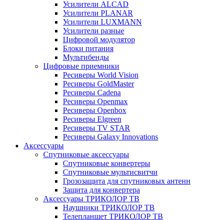
Усилители ALCAD
Усилители PLANAR
Усилители LUXMANN
Усилители разные
Цифровой модулятор
Блоки питания
Мультибенды
Цифровые приемники
Ресиверы World Vision
Ресиверы GoldMaster
Ресиверы Cadena
Ресиверы Openmax
Ресиверы Openbox
Ресиверы Elgreen
Ресиверы TV STAR
Ресиверы Galaxy Innovations
Аксессуары
Спутниковые аксессуары
Спутниковые конвертеры
Спутниковые мультисвитчи
Грозозащита для спутниковых антенн
Защита для конвертера
Аксессуары ТРИКОЛОР ТВ
Наушники ТРИКОЛОР ТВ
Телепланшет ТРИКОЛОР ТВ