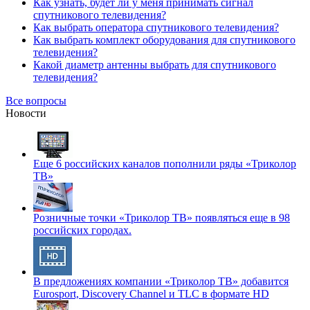
Как узнать, будет ли у меня принимать сигнал
спутникового телевидения?
Как выбрать оператора спутникового телевидения?
Как выбрать комплект оборудования для спутникового
телевидения?
Какой диаметр антенны выбрать для спутникового
телевидения?
Все вопросы
Новости
Еще 6 российских каналов пополнили ряды «Триколор
ТВ»
Розничные точки «Триколор ТВ» появляться еще в 98
российских городах.
В предложениях компании «Триколор ТВ» добавится
Eurosport, Discovery Channel и TLC в формате HD