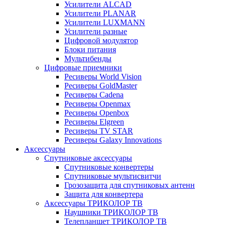
Усилители ALCAD
Усилители PLANAR
Усилители LUXMANN
Усилители разные
Цифровой модулятор
Блоки питания
Мультибенды
Цифровые приемники
Ресиверы World Vision
Ресиверы GoldMaster
Ресиверы Cadena
Ресиверы Openmax
Ресиверы Openbox
Ресиверы Elgreen
Ресиверы TV STAR
Ресиверы Galaxy Innovations
Аксессуары
Спутниковые аксессуары
Спутниковые конвертеры
Спутниковые мультисвитчи
Грозозащита для спутниковых антенн
Защита для конвертера
Аксессуары ТРИКОЛОР ТВ
Наушники ТРИКОЛОР ТВ
Телепланшет ТРИКОЛОР ТВ