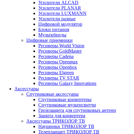
Усилители ALCAD
Усилители PLANAR
Усилители LUXMANN
Усилители разные
Цифровой модулятор
Блоки питания
Мультибенды
Цифровые приемники
Ресиверы World Vision
Ресиверы GoldMaster
Ресиверы Cadena
Ресиверы Openmax
Ресиверы Openbox
Ресиверы Elgreen
Ресиверы TV STAR
Ресиверы Galaxy Innovations
Аксессуары
Спутниковые аксессуары
Спутниковые конвертеры
Спутниковые мультисвитчи
Грозозащита для спутниковых антенн
Защита для конвертера
Аксессуары ТРИКОЛОР ТВ
Наушники ТРИКОЛОР ТВ
Телепланшет ТРИКОЛОР ТВ