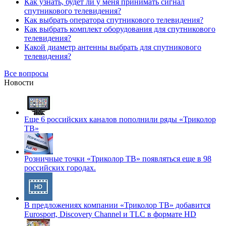
Как узнать, будет ли у меня принимать сигнал
спутникового телевидения?
Как выбрать оператора спутникового телевидения?
Как выбрать комплект оборудования для спутникового
телевидения?
Какой диаметр антенны выбрать для спутникового
телевидения?
Все вопросы
Новости
Еще 6 российских каналов пополнили ряды «Триколор
ТВ»
Розничные точки «Триколор ТВ» появляться еще в 98
российских городах.
В предложениях компании «Триколор ТВ» добавится
Eurosport, Discovery Channel и TLC в формате HD