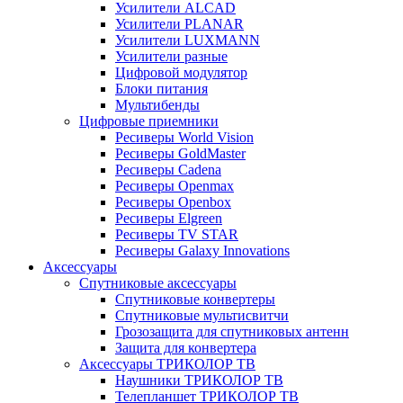
Усилители ALCAD
Усилители PLANAR
Усилители LUXMANN
Усилители разные
Цифровой модулятор
Блоки питания
Мультибенды
Цифровые приемники
Ресиверы World Vision
Ресиверы GoldMaster
Ресиверы Cadena
Ресиверы Openmax
Ресиверы Openbox
Ресиверы Elgreen
Ресиверы TV STAR
Ресиверы Galaxy Innovations
Аксессуары
Спутниковые аксессуары
Спутниковые конвертеры
Спутниковые мультисвитчи
Грозозащита для спутниковых антенн
Защита для конвертера
Аксессуары ТРИКОЛОР ТВ
Наушники ТРИКОЛОР ТВ
Телепланшет ТРИКОЛОР ТВ