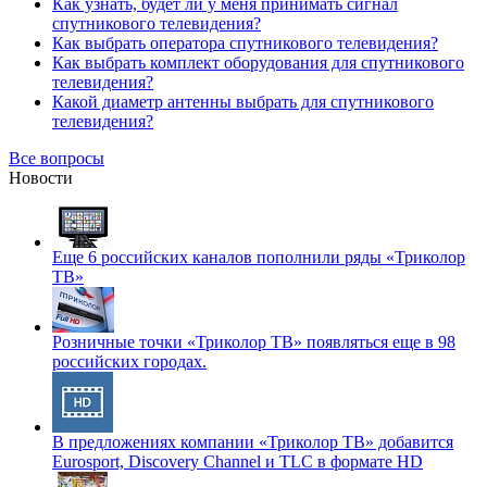
Как узнать, будет ли у меня принимать сигнал
спутникового телевидения?
Как выбрать оператора спутникового телевидения?
Как выбрать комплект оборудования для спутникового
телевидения?
Какой диаметр антенны выбрать для спутникового
телевидения?
Все вопросы
Новости
Еще 6 российских каналов пополнили ряды «Триколор
ТВ»
Розничные точки «Триколор ТВ» появляться еще в 98
российских городах.
В предложениях компании «Триколор ТВ» добавится
Eurosport, Discovery Channel и TLC в формате HD