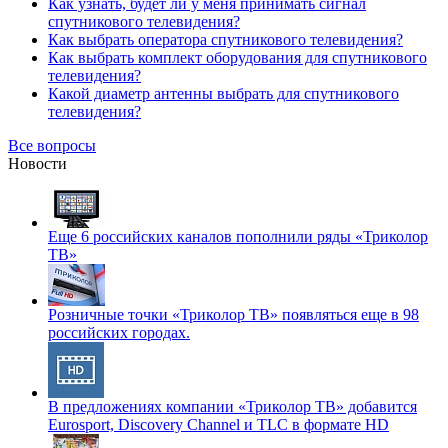
Как узнать, будет ли у меня принимать сигнал
спутникового телевидения?
Как выбрать оператора спутникового телевидения?
Как выбрать комплект оборудования для спутникового
телевидения?
Какой диаметр антенны выбрать для спутникового
телевидения?
Все вопросы
Новости
Еще 6 российских каналов пополнили ряды «Триколор
ТВ»
Розничные точки «Триколор ТВ» появляться еще в 98
российских городах.
В предложениях компании «Триколор ТВ» добавится
Eurosport, Discovery Channel и TLC в формате HD