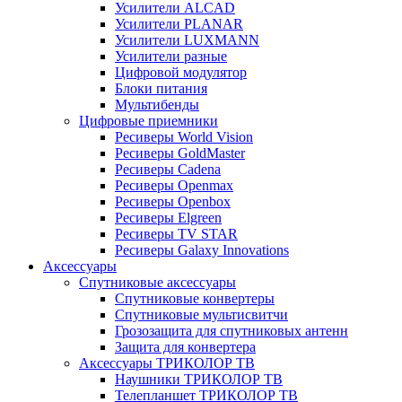
Усилители ALCAD
Усилители PLANAR
Усилители LUXMANN
Усилители разные
Цифровой модулятор
Блоки питания
Мультибенды
Цифровые приемники
Ресиверы World Vision
Ресиверы GoldMaster
Ресиверы Cadena
Ресиверы Openmax
Ресиверы Openbox
Ресиверы Elgreen
Ресиверы TV STAR
Ресиверы Galaxy Innovations
Аксессуары
Спутниковые аксессуары
Спутниковые конвертеры
Спутниковые мультисвитчи
Грозозащита для спутниковых антенн
Защита для конвертера
Аксессуары ТРИКОЛОР ТВ
Наушники ТРИКОЛОР ТВ
Телепланшет ТРИКОЛОР ТВ