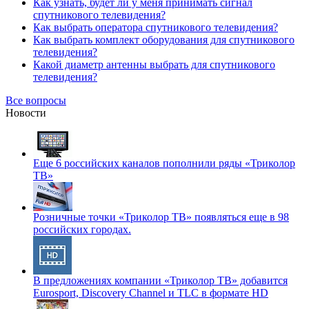
Как узнать, будет ли у меня принимать сигнал
спутникового телевидения?
Как выбрать оператора спутникового телевидения?
Как выбрать комплект оборудования для спутникового
телевидения?
Какой диаметр антенны выбрать для спутникового
телевидения?
Все вопросы
Новости
Еще 6 российских каналов пополнили ряды «Триколор
ТВ»
Розничные точки «Триколор ТВ» появляться еще в 98
российских городах.
В предложениях компании «Триколор ТВ» добавится
Eurosport, Discovery Channel и TLC в формате HD