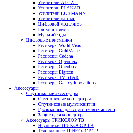
Усилители ALCAD
Усилители PLANAR
Усилители LUXMANN
Усилители разные
Цифровой модулятор
Блоки питания
Мультибенды
Цифровые приемники
Ресиверы World Vision
Ресиверы GoldMaster
Ресиверы Cadena
Ресиверы Openmax
Ресиверы Openbox
Ресиверы Elgreen
Ресиверы TV STAR
Ресиверы Galaxy Innovations
Аксессуары
Спутниковые аксессуары
Спутниковые конвертеры
Спутниковые мультисвитчи
Грозозащита для спутниковых антенн
Защита для конвертера
Аксессуары ТРИКОЛОР ТВ
Наушники ТРИКОЛОР ТВ
Телепланшет ТРИКОЛОР ТВ