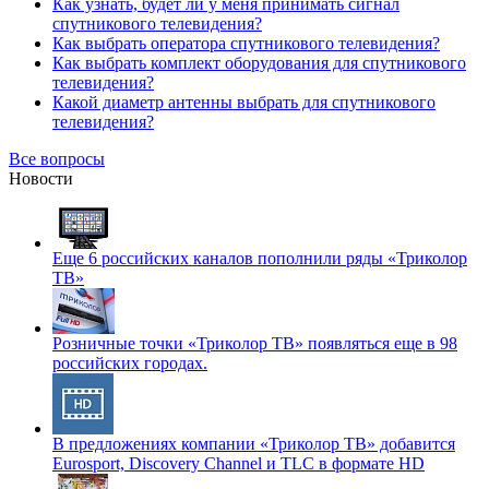
Как узнать, будет ли у меня принимать сигнал
спутникового телевидения?
Как выбрать оператора спутникового телевидения?
Как выбрать комплект оборудования для спутникового
телевидения?
Какой диаметр антенны выбрать для спутникового
телевидения?
Все вопросы
Новости
Еще 6 российских каналов пополнили ряды «Триколор
ТВ»
Розничные точки «Триколор ТВ» появляться еще в 98
российских городах.
В предложениях компании «Триколор ТВ» добавится
Eurosport, Discovery Channel и TLC в формате HD