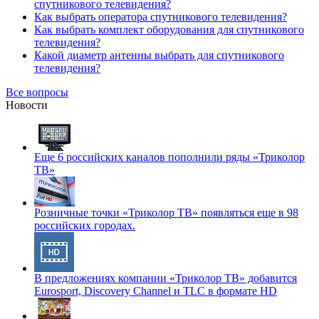
спутникового телевидения?
Как выбрать оператора спутникового телевидения?
Как выбрать комплект оборудования для спутникового
телевидения?
Какой диаметр антенны выбрать для спутникового
телевидения?
Все вопросы
Новости
Еще 6 российских каналов пополнили ряды «Триколор
ТВ»
Розничные точки «Триколор ТВ» появляться еще в 98
российских городах.
В предложениях компании «Триколор ТВ» добавится
Eurosport, Discovery Channel и TLC в формате HD