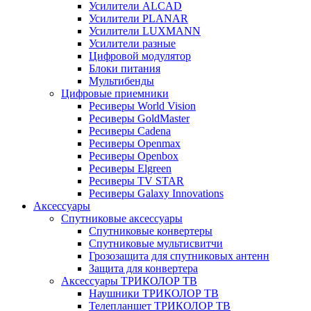
Усилители ALCAD
Усилители PLANAR
Усилители LUXMANN
Усилители разные
Цифровой модулятор
Блоки питания
Мультибенды
Цифровые приемники
Ресиверы World Vision
Ресиверы GoldMaster
Ресиверы Cadena
Ресиверы Openmax
Ресиверы Openbox
Ресиверы Elgreen
Ресиверы TV STAR
Ресиверы Galaxy Innovations
Аксессуары
Спутниковые аксессуары
Спутниковые конвертеры
Спутниковые мультисвитчи
Грозозащита для спутниковых антенн
Защита для конвертера
Аксессуары ТРИКОЛОР ТВ
Наушники ТРИКОЛОР ТВ
Телепланшет ТРИКОЛОР ТВ