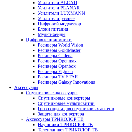
Усилители ALCAD
Усилители PLANAR
Усилители LUXMANN
Усилители разные
Цифровой модулятор
Блоки питания
Мультибенды
Цифровые приемники
Ресиверы World Vision
Ресиверы GoldMaster
Ресиверы Cadena
Ресиверы Openmax
Ресиверы Openbox
Ресиверы Elgreen
Ресиверы TV STAR
Ресиверы Galaxy Innovations
Аксессуары
Спутниковые аксессуары
Спутниковые конвертеры
Спутниковые мультисвитчи
Грозозащита для спутниковых антенн
Защита для конвертера
Аксессуары ТРИКОЛОР ТВ
Наушники ТРИКОЛОР ТВ
Телепланшет ТРИКОЛОР ТВ