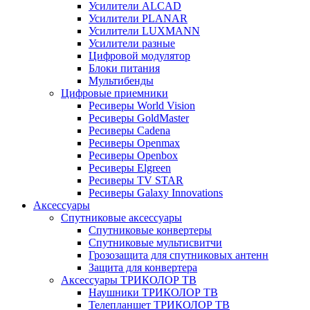
Усилители ALCAD
Усилители PLANAR
Усилители LUXMANN
Усилители разные
Цифровой модулятор
Блоки питания
Мультибенды
Цифровые приемники
Ресиверы World Vision
Ресиверы GoldMaster
Ресиверы Cadena
Ресиверы Openmax
Ресиверы Openbox
Ресиверы Elgreen
Ресиверы TV STAR
Ресиверы Galaxy Innovations
Аксессуары
Спутниковые аксессуары
Спутниковые конвертеры
Спутниковые мультисвитчи
Грозозащита для спутниковых антенн
Защита для конвертера
Аксессуары ТРИКОЛОР ТВ
Наушники ТРИКОЛОР ТВ
Телепланшет ТРИКОЛОР ТВ