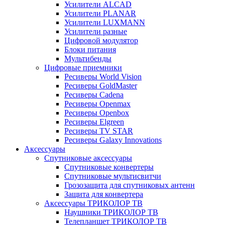
Усилители ALCAD
Усилители PLANAR
Усилители LUXMANN
Усилители разные
Цифровой модулятор
Блоки питания
Мультибенды
Цифровые приемники
Ресиверы World Vision
Ресиверы GoldMaster
Ресиверы Cadena
Ресиверы Openmax
Ресиверы Openbox
Ресиверы Elgreen
Ресиверы TV STAR
Ресиверы Galaxy Innovations
Аксессуары
Спутниковые аксессуары
Спутниковые конвертеры
Спутниковые мультисвитчи
Грозозащита для спутниковых антенн
Защита для конвертера
Аксессуары ТРИКОЛОР ТВ
Наушники ТРИКОЛОР ТВ
Телепланшет ТРИКОЛОР ТВ