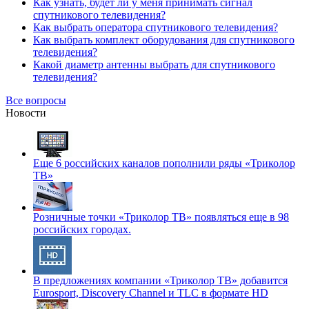
Как узнать, будет ли у меня принимать сигнал
спутникового телевидения?
Как выбрать оператора спутникового телевидения?
Как выбрать комплект оборудования для спутникового
телевидения?
Какой диаметр антенны выбрать для спутникового
телевидения?
Все вопросы
Новости
Еще 6 российских каналов пополнили ряды «Триколор
ТВ»
Розничные точки «Триколор ТВ» появляться еще в 98
российских городах.
В предложениях компании «Триколор ТВ» добавится
Eurosport, Discovery Channel и TLC в формате HD