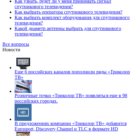
Как узнать, будет ли у меня принимать сигнал
спутникового телевидения?
Как выбрать оператора спутникового телевидения?
Как выбрать комплект оборудования для спутникового
телевидения?
Какой диаметр антенны выбрать для спутникового
телевидения?
Все вопросы
Новости
Еще 6 российских каналов пополнили ряды «Триколор
ТВ»
Розничные точки «Триколор ТВ» появляться еще в 98
российских городах.
В предложениях компании «Триколор ТВ» добавится
Eurosport, Discovery Channel и TLC в формате HD