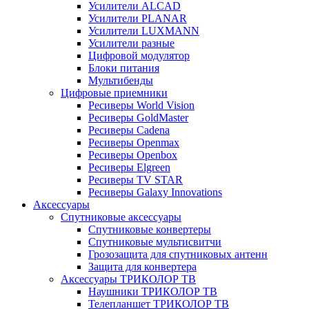
Усилители ALCAD
Усилители PLANAR
Усилители LUXMANN
Усилители разные
Цифровой модулятор
Блоки питания
Мультибенды
Цифровые приемники
Ресиверы World Vision
Ресиверы GoldMaster
Ресиверы Cadena
Ресиверы Openmax
Ресиверы Openbox
Ресиверы Elgreen
Ресиверы TV STAR
Ресиверы Galaxy Innovations
Аксессуары
Спутниковые аксессуары
Спутниковые конвертеры
Спутниковые мультисвитчи
Грозозащита для спутниковых антенн
Защита для конвертера
Аксессуары ТРИКОЛОР ТВ
Наушники ТРИКОЛОР ТВ
Телепланшет ТРИКОЛОР ТВ