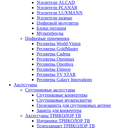
Усилители ALCAD
Усилители PLANAR
Усилители LUXMANN
Усилители разные
Цифровой модулятор
Блоки питания
Мультибенды
Цифровые приемники
Ресиверы World Vision
Ресиверы GoldMaster
Ресиверы Cadena
Ресиверы Openmax
Ресиверы Openbox
Ресиверы Elgreen
Ресиверы TV STAR
Ресиверы Galaxy Innovations
Аксессуары
Спутниковые аксессуары
Спутниковые конвертеры
Спутниковые мультисвитчи
Грозозащита для спутниковых антенн
Защита для конвертера
Аксессуары ТРИКОЛОР ТВ
Наушники ТРИКОЛОР ТВ
Телепланшет ТРИКОЛОР ТВ