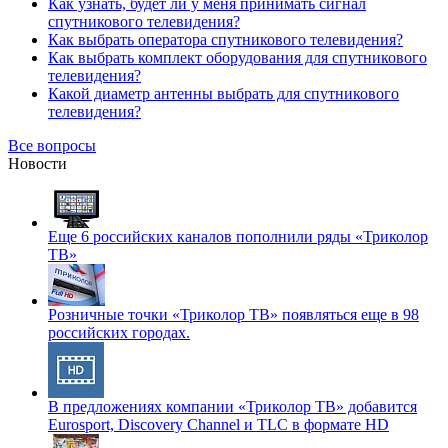
Как узнать, будет ли у меня принимать сигнал
спутникового телевидения?
Как выбрать оператора спутникового телевидения?
Как выбрать комплект оборудования для спутникового
телевидения?
Какой диаметр антенны выбрать для спутникового
телевидения?
Все вопросы
Новости
Еще 6 российских каналов пополнили ряды «Триколор
ТВ»
Розничные точки «Триколор ТВ» появляться еще в 98
российских городах.
В предложениях компании «Триколор ТВ» добавится
Eurosport, Discovery Channel и TLC в формате HD