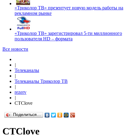
«Триколор ТВ» презентует новую модель работы на
рекламном рынке
«Триколор ТВ» зарегистрировал 5-ти миллионного
пользователя HD – формата
Все новости
|
Телеканалы
|
Телеканалы Триколор ТВ
|
rezerv
|
СТСlove
Поделиться…
СТСlove