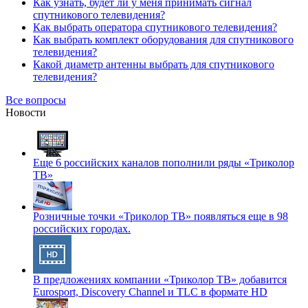
Как узнать, будет ли у меня принимать сигнал
спутникового телевидения?
Как выбрать оператора спутникового телевидения?
Как выбрать комплект оборудования для спутникового
телевидения?
Какой диаметр антенны выбрать для спутникового
телевидения?
Все вопросы
Новости
Еще 6 российских каналов пополнили ряды «Триколор
ТВ»
Розничные точки «Триколор ТВ» появляться еще в 98
российских городах.
В предложениях компании «Триколор ТВ» добавится
Eurosport, Discovery Channel и TLC в формате HD