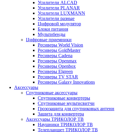
Усилители ALCAD
Усилители PLANAR
Усилители LUXMANN
Усилители разные
Цифровой модулятор
Блоки питания
Мультибенды
Цифровые приемники
Ресиверы World Vision
Ресиверы GoldMaster
Ресиверы Cadena
Ресиверы Openmax
Ресиверы Openbox
Ресиверы Elgreen
Ресиверы TV STAR
Ресиверы Galaxy Innovations
Аксессуары
Спутниковые аксессуары
Спутниковые конвертеры
Спутниковые мультисвитчи
Грозозащита для спутниковых антенн
Защита для конвертера
Аксессуары ТРИКОЛОР ТВ
Наушники ТРИКОЛОР ТВ
Телепланшет ТРИКОЛОР ТВ