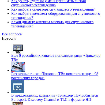
Как узнать, будет ли у меня принимать сигнал
спутникового телевидения?
Как выбрать оператора спутникового телевидения?
Как выбрать комплект оборудования для спутникового
телевидения?
Какой диаметр антенны выбрать для спутникового
телевидения?
Все вопросы
Новости
Еще 6 российских каналов пополнили ряды «Триколор
ТВ»
Розничные точки «Триколор ТВ» появляться еще в 98
российских городах.
В предложениях компании «Триколор ТВ» добавится
Eurosport, Discovery Channel и TLC в формате HD