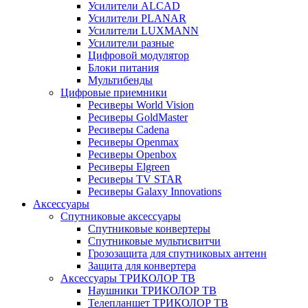
Усилители ALCAD
Усилители PLANAR
Усилители LUXMANN
Усилители разные
Цифровой модулятор
Блоки питания
Мультибенды
Цифровые приемники
Ресиверы World Vision
Ресиверы GoldMaster
Ресиверы Cadena
Ресиверы Openmax
Ресиверы Openbox
Ресиверы Elgreen
Ресиверы TV STAR
Ресиверы Galaxy Innovations
Аксессуары
Спутниковые аксессуары
Спутниковые конвертеры
Спутниковые мультисвитчи
Грозозащита для спутниковых антенн
Защита для конвертера
Аксессуары ТРИКОЛОР ТВ
Наушники ТРИКОЛОР ТВ
Телепланшет ТРИКОЛОР ТВ