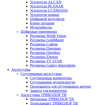
Усилители ALCAD
Усилители PLANAR
Усилители LUXMANN
Усилители разные
Цифровой модулятор
Блоки питания
Мультибенды
Цифровые приемники
Ресиверы World Vision
Ресиверы GoldMaster
Ресиверы Cadena
Ресиверы Openmax
Ресиверы Openbox
Ресиверы Elgreen
Ресиверы TV STAR
Ресиверы Galaxy Innovations
Аксессуары
Спутниковые аксессуары
Спутниковые конвертеры
Спутниковые мультисвитчи
Грозозащита для спутниковых антенн
Защита для конвертера
Аксессуары ТРИКОЛОР ТВ
Наушники ТРИКОЛОР ТВ
Телепланшет ТРИКОЛОР ТВ