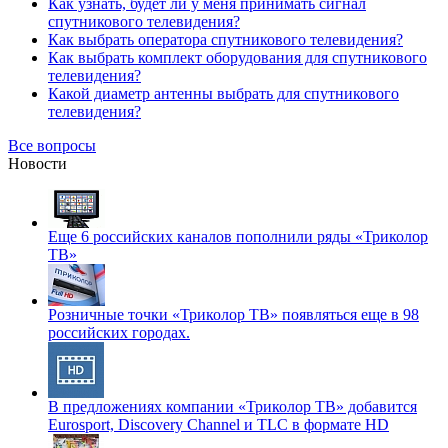
Как узнать, будет ли у меня принимать сигнал
спутникового телевидения?
Как выбрать оператора спутникового телевидения?
Как выбрать комплект оборудования для спутникового
телевидения?
Какой диаметр антенны выбрать для спутникового
телевидения?
Все вопросы
Новости
Еще 6 российских каналов пополнили ряды «Триколор
ТВ»
Розничные точки «Триколор ТВ» появляться еще в 98
российских городах.
В предложениях компании «Триколор ТВ» добавится
Eurosport, Discovery Channel и TLC в формате HD