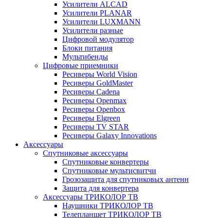
Усилители ALCAD
Усилители PLANAR
Усилители LUXMANN
Усилители разные
Цифровой модулятор
Блоки питания
Мультибенды
Цифровые приемники
Ресиверы World Vision
Ресиверы GoldMaster
Ресиверы Cadena
Ресиверы Openmax
Ресиверы Openbox
Ресиверы Elgreen
Ресиверы TV STAR
Ресиверы Galaxy Innovations
Аксессуары
Спутниковые аксессуары
Спутниковые конвертеры
Спутниковые мультисвитчи
Грозозащита для спутниковых антенн
Защита для конвертера
Аксессуары ТРИКОЛОР ТВ
Наушники ТРИКОЛОР ТВ
Телепланшет ТРИКОЛОР ТВ