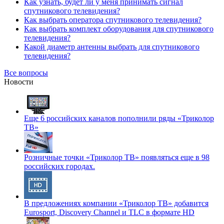
Как узнать, будет ли у меня принимать сигнал
спутникового телевидения?
Как выбрать оператора спутникового телевидения?
Как выбрать комплект оборудования для спутникового
телевидения?
Какой диаметр антенны выбрать для спутникового
телевидения?
Все вопросы
Новости
Еще 6 российских каналов пополнили ряды «Триколор
ТВ»
Розничные точки «Триколор ТВ» появляться еще в 98
российских городах.
В предложениях компании «Триколор ТВ» добавится
Eurosport, Discovery Channel и TLC в формате HD