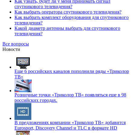
Как узнать, будет ли у меня принимать сигнал
спутникового телевидения?
Как выбрать оператора спутникового телевидения?
Как выбрать комплект оборудования для спутникового
телевидения?
Какой диаметр антенны выбрать для спутникового
телевидения?
Все вопросы
Новости
Еще 6 российских каналов пополнили ряды «Триколор
ТВ»
Розничные точки «Триколор ТВ» появляться еще в 98
российских городах.
В предложениях компании «Триколор ТВ» добавится
Eurosport, Discovery Channel и TLC в формате HD