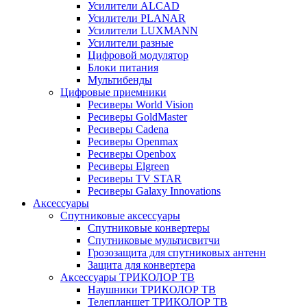
Усилители ALCAD
Усилители PLANAR
Усилители LUXMANN
Усилители разные
Цифровой модулятор
Блоки питания
Мультибенды
Цифровые приемники
Ресиверы World Vision
Ресиверы GoldMaster
Ресиверы Cadena
Ресиверы Openmax
Ресиверы Openbox
Ресиверы Elgreen
Ресиверы TV STAR
Ресиверы Galaxy Innovations
Аксессуары
Спутниковые аксессуары
Спутниковые конвертеры
Спутниковые мультисвитчи
Грозозащита для спутниковых антенн
Защита для конвертера
Аксессуары ТРИКОЛОР ТВ
Наушники ТРИКОЛОР ТВ
Телепланшет ТРИКОЛОР ТВ