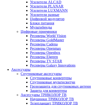
Усилители ALCAD
Усилители PLANAR
Усилители LUXMANN
Усилители разные
Цифровой модулятор
Блоки питания
Мультибенды
Цифровые приемники
Ресиверы World Vision
Ресиверы GoldMaster
Ресиверы Cadena
Ресиверы Openmax
Ресиверы Openbox
Ресиверы Elgreen
Ресиверы TV STAR
Ресиверы Galaxy Innovations
Аксессуары
Спутниковые аксессуары
Спутниковые конвертеры
Спутниковые мультисвитчи
Грозозащита для спутниковых антенн
Защита для конвертера
Аксессуары ТРИКОЛОР ТВ
Наушники ТРИКОЛОР ТВ
Телепланшет ТРИКОЛОР ТВ