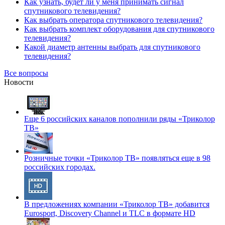
Как узнать, будет ли у меня принимать сигнал
спутникового телевидения?
Как выбрать оператора спутникового телевидения?
Как выбрать комплект оборудования для спутникового
телевидения?
Какой диаметр антенны выбрать для спутникового
телевидения?
Все вопросы
Новости
Еще 6 российских каналов пополнили ряды «Триколор
ТВ»
Розничные точки «Триколор ТВ» появляться еще в 98
российских городах.
В предложениях компании «Триколор ТВ» добавится
Eurosport, Discovery Channel и TLC в формате HD