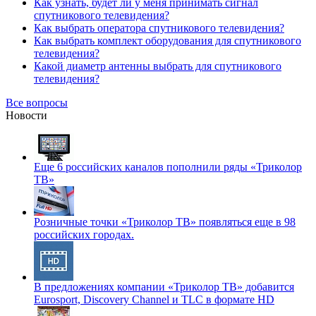
Как узнать, будет ли у меня принимать сигнал
спутникового телевидения?
Как выбрать оператора спутникового телевидения?
Как выбрать комплект оборудования для спутникового
телевидения?
Какой диаметр антенны выбрать для спутникового
телевидения?
Все вопросы
Новости
Еще 6 российских каналов пополнили ряды «Триколор
ТВ»
Розничные точки «Триколор ТВ» появляться еще в 98
российских городах.
В предложениях компании «Триколор ТВ» добавится
Eurosport, Discovery Channel и TLC в формате HD