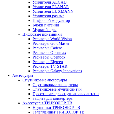
Усилители ALCAD
Усилители PLANAR
Усилители LUXMANN
Усилители разные
Цифровой модулятор
Блоки питания
Мультибенды
Цифровые приемники
Ресиверы World Vision
Ресиверы GoldMaster
Ресиверы Cadena
Ресиверы Openmax
Ресиверы Openbox
Ресиверы Elgreen
Ресиверы TV STAR
Ресиверы Galaxy Innovations
Аксессуары
Спутниковые аксессуары
Спутниковые конвертеры
Спутниковые мультисвитчи
Грозозащита для спутниковых антенн
Защита для конвертера
Аксессуары ТРИКОЛОР ТВ
Наушники ТРИКОЛОР ТВ
Телепланшет ТРИКОЛОР ТВ