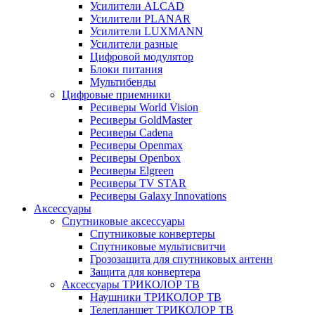
Усилители ALCAD
Усилители PLANAR
Усилители LUXMANN
Усилители разные
Цифровой модулятор
Блоки питания
Мультибенды
Цифровые приемники
Ресиверы World Vision
Ресиверы GoldMaster
Ресиверы Cadena
Ресиверы Openmax
Ресиверы Openbox
Ресиверы Elgreen
Ресиверы TV STAR
Ресиверы Galaxy Innovations
Аксессуары
Спутниковые аксессуары
Спутниковые конвертеры
Спутниковые мультисвитчи
Грозозащита для спутниковых антенн
Защита для конвертера
Аксессуары ТРИКОЛОР ТВ
Наушники ТРИКОЛОР ТВ
Телепланшет ТРИКОЛОР ТВ