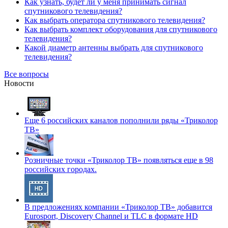
Как узнать, будет ли у меня принимать сигнал
спутникового телевидения?
Как выбрать оператора спутникового телевидения?
Как выбрать комплект оборудования для спутникового
телевидения?
Какой диаметр антенны выбрать для спутникового
телевидения?
Все вопросы
Новости
Еще 6 российских каналов пополнили ряды «Триколор
ТВ»
Розничные точки «Триколор ТВ» появляться еще в 98
российских городах.
В предложениях компании «Триколор ТВ» добавится
Eurosport, Discovery Channel и TLC в формате HD