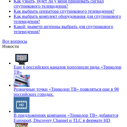
Как узнать, будет ли у меня принимать сигнал
спутникового телевидения?
Как выбрать оператора спутникового телевидения?
Как выбрать комплект оборудования для спутникового
телевидения?
Какой диаметр антенны выбрать для спутникового
телевидения?
Все вопросы
Новости
Еще 6 российских каналов пополнили ряды «Триколор
ТВ»
Розничные точки «Триколор ТВ» появляться еще в 98
российских городах.
В предложениях компании «Триколор ТВ» добавится
Eurosport, Discovery Channel и TLC в формате HD