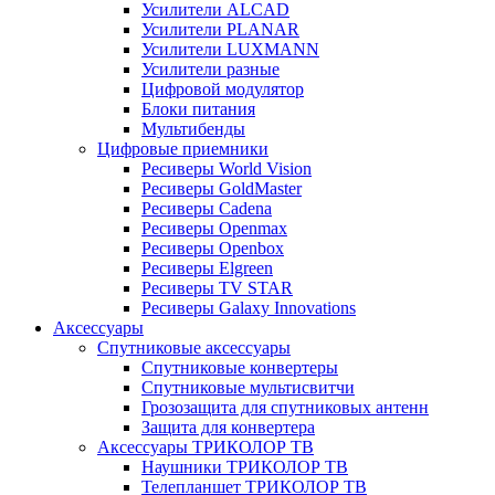
Усилители ALCAD
Усилители PLANAR
Усилители LUXMANN
Усилители разные
Цифровой модулятор
Блоки питания
Мультибенды
Цифровые приемники
Ресиверы World Vision
Ресиверы GoldMaster
Ресиверы Cadena
Ресиверы Openmax
Ресиверы Openbox
Ресиверы Elgreen
Ресиверы TV STAR
Ресиверы Galaxy Innovations
Аксессуары
Спутниковые аксессуары
Спутниковые конвертеры
Спутниковые мультисвитчи
Грозозащита для спутниковых антенн
Защита для конвертера
Аксессуары ТРИКОЛОР ТВ
Наушники ТРИКОЛОР ТВ
Телепланшет ТРИКОЛОР ТВ