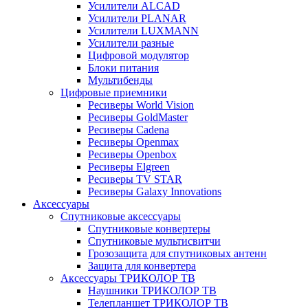
Усилители ALCAD
Усилители PLANAR
Усилители LUXMANN
Усилители разные
Цифровой модулятор
Блоки питания
Мультибенды
Цифровые приемники
Ресиверы World Vision
Ресиверы GoldMaster
Ресиверы Cadena
Ресиверы Openmax
Ресиверы Openbox
Ресиверы Elgreen
Ресиверы TV STAR
Ресиверы Galaxy Innovations
Аксессуары
Спутниковые аксессуары
Спутниковые конвертеры
Спутниковые мультисвитчи
Грозозащита для спутниковых антенн
Защита для конвертера
Аксессуары ТРИКОЛОР ТВ
Наушники ТРИКОЛОР ТВ
Телепланшет ТРИКОЛОР ТВ