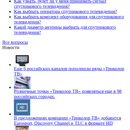
Как узнать, будет ли у меня принимать сигнал
спутникового телевидения?
Как выбрать оператора спутникового телевидения?
Как выбрать комплект оборудования для спутникового
телевидения?
Какой диаметр антенны выбрать для спутникового
телевидения?
Все вопросы
Новости
Еще 6 российских каналов пополнили ряды «Триколор
ТВ»
Розничные точки «Триколор ТВ» появляться еще в 98
российских городах.
В предложениях компании «Триколор ТВ» добавится
Eurosport, Discovery Channel и TLC в формате HD