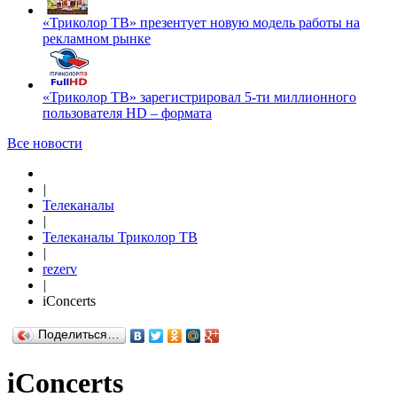
«Триколор ТВ» презентует новую модель работы на
рекламном рынке
«Триколор ТВ» зарегистрировал 5-ти миллионного
пользователя HD – формата
Все новости
|
Телеканалы
|
Телеканалы Триколор ТВ
|
rezerv
|
iConcerts
Поделиться…
iConcerts