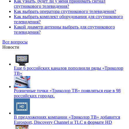
Как узнать, будет ли у меня принимать сигнал
спутникового телевидения?
Как выбрать оператора спутникового телевидения?
Как выбрать комплект оборудования для спутникового
телевидения?
Какой диаметр антенны выбрать для спутникового
телевидения?
Все вопросы
Новости
Еще 6 российских каналов пополнили ряды «Триколор
ТВ»
Розничные точки «Триколор ТВ» появляться еще в 98
российских городах.
В предложениях компании «Триколор ТВ» добавится
Eurosport, Discovery Channel и TLC в формате HD