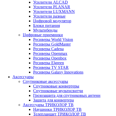
Усилители ALCAD
Усилители PLANAR
Усилители LUXMANN
Усилители разные
Цифровой модулятор
Блоки питания
Мультибенды
Цифровые приемники
Ресиверы World Vision
Ресиверы GoldMaster
Ресиверы Cadena
Ресиверы Openmax
Ресиверы Openbox
Ресиверы Elgreen
Ресиверы TV STAR
Ресиверы Galaxy Innovations
Аксессуары
Спутниковые аксессуары
Спутниковые конвертеры
Спутниковые мультисвитчи
Грозозащита для спутниковых антенн
Защита для конвертера
Аксессуары ТРИКОЛОР ТВ
Наушники ТРИКОЛОР ТВ
Телепланшет ТРИКОЛОР ТВ